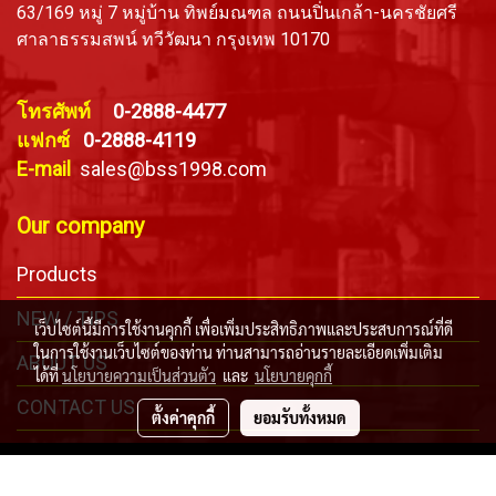
63/169 หมู่ 7 หมู่บ้าน ทิพย์มณฑล ถนนปิ่นเกล้า-นครชัยศรี
ศาลาธรรมสพน์ ทวีวัฒนา กรุงเทพ 10170
โทรศัพท์
0-2888-4477
แฟกซ์
0-2888-4119
E-mail
sales@bss1998.com
Our company
Products
NEW / TIPS
เว็บไซต์นี้มีการใช้งานคุกกี้ เพื่อเพิ่มประสิทธิภาพและประสบการณ์ที่ดี
ในการใช้งานเว็บไซต์ของท่าน ท่านสามารถอ่านรายละเอียดเพิ่มเติม
ABOUT US
ได้ที่
นโยบายความเป็นส่วนตัว
และ
นโยบายคุกกี้
CONTACT US
ตั้งค่าคุกกี้
ยอมรับทั้งหมด
Copyright © Bangkok Safety & Sling Co., Ltd. All Right
Reserved .