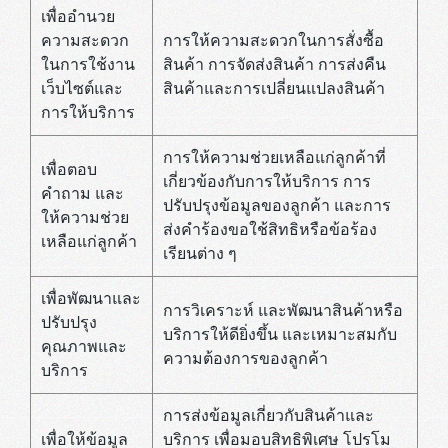
เพื่ออำนวย
ความสะดวก
การให้ความสะดวกในการสั่งซื้อ
ในการใช้งาน
สินค้า การจัดส่งสินค้า การส่งคืน
เว็บไซต์และ
สินค้าและการเปลี่ยนแปลงสินค้า
การให้บริการ
การให้ความช่วยเหลือแก่ลูกค้าที่
เพื่อตอบ
เกี่ยวข้องกับการให้บริการ การ
คำถาม และ
ปรับปรุงข้อมูลของลูกค้า และการ
ให้ความช่วย
ส่งคำร้องขอใช้สิทธิหรือข้อร้อง
เหลือแก่ลูกค้า
เรียนต่าง ๆ
เพื่อพัฒนาและ
การวิเคราะห์ และพัฒนาสินค้าหรือ
ปรับปรุง
บริการให้ดียิ่งขึ้น และเหมาะสมกับ
คุณภาพและ
ความต้องการของลูกค้า
บริการ
การส่งข้อมูลเกี่ยวกับสินค้าและ
เพื่อให้ข้อมูล
บริการ เพื่อมอบสิทธิพิเศษ โปรโม