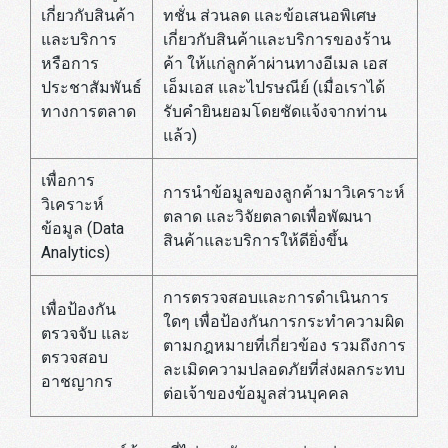
เกี่ยวกับสินค้า
ทชั่น ส่วนลด และข้อเสนอพิเศษ
และบริการ
เกี่ยวกับสินค้าและบริการของร้าน
หรือการ
ค้า ให้แก่ลูกค้าผ่านทางอีเมล เอส
ประชาสัมพันธ์
เอ็มเอส และไปรษณีย์ (เมื่อเราได้
ทางการตลาด
รับคำยินยอมโดยชัดแจ้งจากท่าน
แล้ว)
เพื่อการ
การนำข้อมูลของลูกค้ามาวิเคราะห์
วิเคราะห์
ตลาด และวิจัยตลาดเพื่อพัฒนา
ข้อมูล (Data
สินค้าและบริการให้ดียิ่งขึ้น
Analytics)
การตรวจสอบและการดำเนินการ
เพื่อป้องกัน
ใดๆ เพื่อป้องกันการกระทำความผิด
ตรวจจับ และ
ตามกฎหมายที่เกี่ยวข้อง รวมถึงการ
ตรวจสอบ
ละเมิดความปลอดภัยที่ส่งผลกระทบ
อาชญากร
ต่อเจ้าของข้อมูลส่วนบุคคล