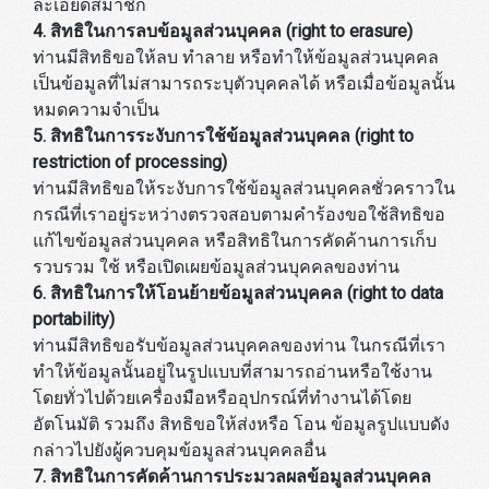
ละเอียดสมาชิก
4. สิทธิในการลบข้อมูลส่วนบุคคล (right to erasure)
ท่านมีสิทธิขอให้ลบ ทำลาย หรือทำให้ข้อมูลส่วนบุคคล
เป็นข้อมูลที่ไม่สามารถระบุตัวบุคคลได้ หรือเมื่อข้อมูลนั้น
หมดความจำเป็น
5. สิทธิในการระงับการใช้ข้อมูลส่วนบุคคล (right to
restriction of processing)
ท่านมีสิทธิขอให้ระงับการใช้ข้อมูลส่วนบุคคลชั่วคราวใน
กรณีที่เราอยู่ระหว่างตรวจสอบตามคำร้องขอใช้สิทธิขอ
แก้ไขข้อมูลส่วนบุคคล หรือสิทธิในการคัดค้านการเก็บ
รวบรวม ใช้ หรือเปิดเผยข้อมูลส่วนบุคคลของท่าน
6. สิทธิในการให้โอนย้ายข้อมูลส่วนบุคคล (right to data
portability)
ท่านมีสิทธิขอรับข้อมูลส่วนบุคคลของท่าน ในกรณีที่เรา
ทำให้ข้อมูลนั้นอยู่ในรูปแบบที่สามารถอ่านหรือใช้งาน
โดยทั่วไปด้วยเครื่องมือหรืออุปกรณ์ที่ทำงานได้โดย
อัตโนมัติ รวมถึง สิทธิขอให้ส่งหรือ โอน ข้อมูลรูปแบบดัง
กล่าวไปยังผู้ควบคุมข้อมูลส่วนบุคคลอื่น
7. สิทธิในการคัดค้านการประมวลผลข้อมูลส่วนบุคคล