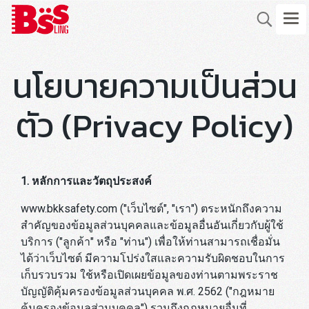
นโยบายความเป็นส่วน
ตัว (Privacy Policy)
1. หลักการและวัตถุประสงค์
www.bkksafety.com ("เว็บไซต์", "เรา") ตระหนักถึงความ
สำคัญของข้อมูลส่วนบุคคลและข้อมูลอื่นอันเกี่ยวกับผู้ใช้
บริการ ("ลูกค้า" หรือ "ท่าน") เพื่อให้ท่านสามารถเชื่อมั่น
ได้ว่าเว็บไซต์ มีความโปร่งใสและความรับผิดชอบในการ
เก็บรวบรวม ใช้หรือเปิดเผยข้อมูลของท่านตามพระราช
บัญญัติคุ้มครองข้อมูลส่วนบุคคล พ.ศ. 2562 ("กฎหมาย
คุ้มครองข้อมูลส่วนบุคคล") รวมถึงกฎหมายอื่นที่