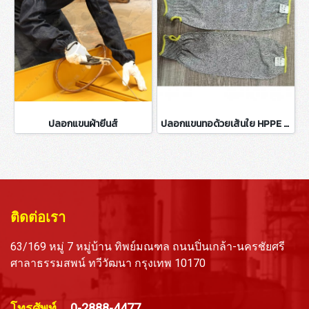
ปลอกแขนผ้ายีนส์
ปลอกแขนทอด้วยเส้นใย HPPE Cut 5 (Food Grade)
ติดต่อเรา
63/169 หมู่ 7 หมู่บ้าน ทิพย์มณฑล ถนนปิ่นเกล้า-นครชัยศรี
ศาลาธรรมสพน์ ทวีวัฒนา กรุงเทพ 10170
โทรศัพท์
0-2888-4477