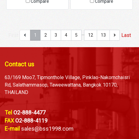
Compare
Compare
…
First
Last
1
2
3
4
5
12
13
Contact us
63/169 Moo7, Tipmonthole Village, Pinklao-Nakornchaisri
Rd, Salathammasop, Taweewattana, Bangkok 10170,
THAILAND
Tel
O2-888-4477
FAX
O2-888-4119
E-mail
sales@bss1998.com