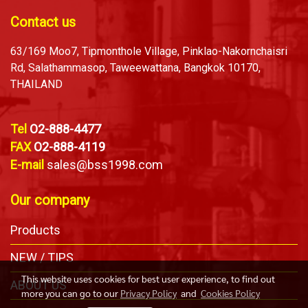
Contact us
63/169 Moo7, Tipmonthole Village, Pinklao-Nakornchaisri
Rd, Salathammasop, Taweewattana, Bangkok 10170,
THAILAND
Tel
O2-888-4477
FAX
O2-888-4119
E-mail
sales@bss1998.com
Our company
Products
NEW / TIPS
This website uses cookies for best user experience, to find out
ABOUT US
more you can go to our
Privacy Policy
and
Cookies Policy