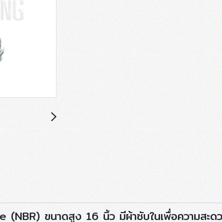
le (NBR) ขนาดสูง 16 นิ้ว มีผ้าซับในเพื่อความสะดว