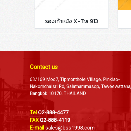
รองเท้าหนัง X-Tra 913
Contact us
63/169 Moo7, Tipmonthole Village, Pinklao-
Nakornchaisri Rd, Salathammasop, Taweewattana
Bangkok 10170, THAILAND
Tel
O2-888-4477
FAX
O2-888-4119
E-mail
sales@bss1998.com