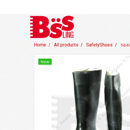
Home
All products
SafetyShoes
รองเ
New