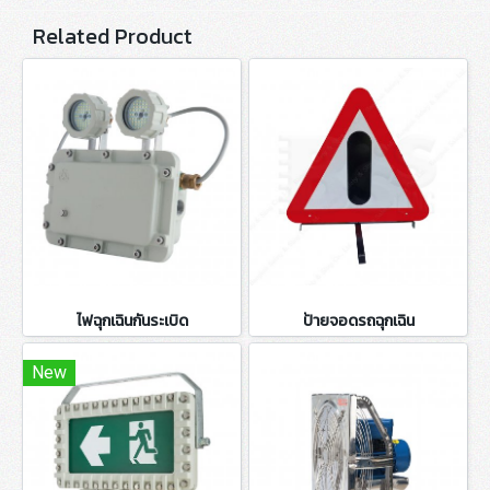
Related Product
ไฟฉุกเฉินกันระเบิด
ป้ายจอดรถฉุกเฉิน
New