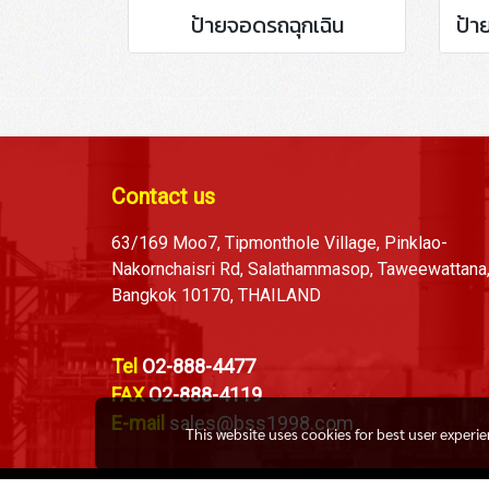
ป้ายจอดรถฉุกเฉิน
Contact us
63/169 Moo7, Tipmonthole Village, Pinklao-
Nakornchaisri Rd, Salathammasop, Taweewattana
Bangkok 10170, THAILAND
Tel
O2-888-4477
FAX
O2-888-4119
E-mail
sales@bss1998.com
This website uses cookies for best user experi