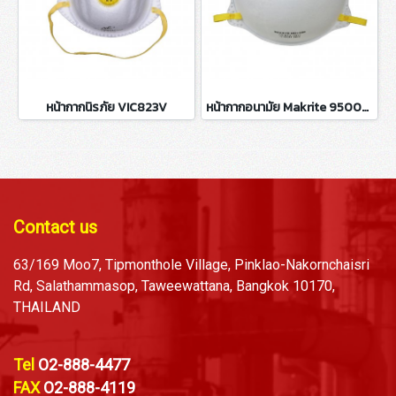
หน้ากากนิรภัย VIC823V
หน้ากากอนามัย Makrite 9500-N95
Contact us
63/169 Moo7, Tipmonthole Village, Pinklao-Nakornchaisri
Rd, Salathammasop, Taweewattana, Bangkok 10170,
THAILAND
Tel
O2-888-4477
FAX
O2-888-4119