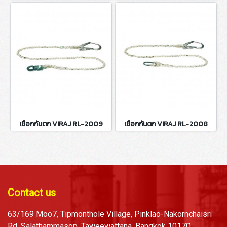
เชือกกันตก VIRAJ RL-2009
เชือกกันตก VIRAJ RL-2008
Contact us
63/169 Moo7, Tipmonthole Village, Pinklao-Nakornchaisri
Rd, Salathammasop, Taweewattana, Bangkok 10170,