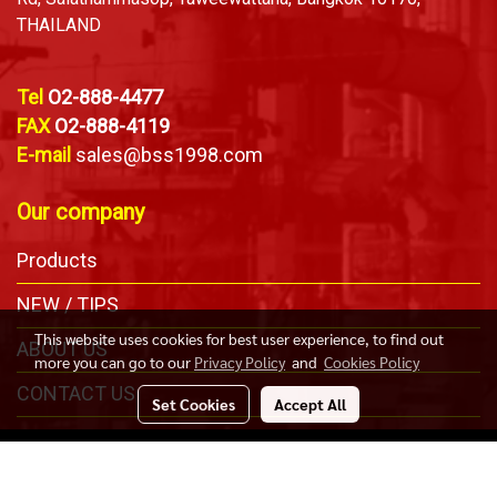
THAILAND
Tel
O2-888-4477
FAX
O2-888-4119
E-mail
sales@bss1998.com
Our company
Products
NEW / TIPS
This website uses cookies for best user experience, to find out
ABOUT US
more you can go to our
Privacy Policy
and
Cookies Policy
CONTACT US
Set Cookies
Accept All
Copyright © Bangkok Safety & Sling Co., Ltd. All Right
Reserved .