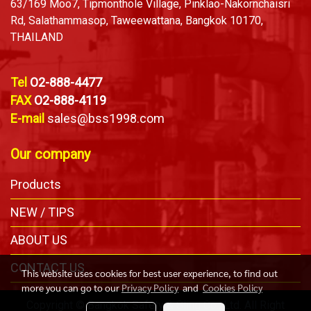
63/169 Moo7, Tipmonthole Village, Pinklao-Nakornchaisri
Rd, Salathammasop, Taweewattana, Bangkok 10170,
THAILAND
Tel
O2-888-4477
FAX
O2-888-4119
E-mail
sales@bss1998.com
Our company
Products
NEW / TIPS
ABOUT US
CONTACT US
This website uses cookies for best user experience, to find out
more you can go to our
Privacy Policy
and
Cookies Policy
Copyright © Bangkok Safety & Sling Co., Ltd. All Right