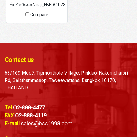
เข็มขัดกันตก Viraj_FBH A1023
Compare
Contact us
63/169 Moo7, Tipmonthole Village, Pinklao-Nakornchaisri
Rd, Salathammasop, Taweewattana, Bangkok 10170,
THAILAND
Tel
O2-888-4477
FAX
O2-888-4119
E-mail
sales@bss1998.com