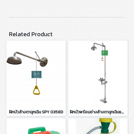
Related Product
ฝักบัวล้างตาฉุกเฉิน SPY 0358D
ฝักบัวพร้อมอ่างล้างตาฉุกเฉินแบบมือผลักเท้าเหยียบ SPY1107F